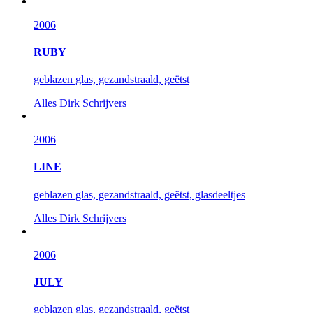
2006
RUBY
geblazen glas, gezandstraald, geëtst
Alles
Dirk Schrijvers
2006
LINE
geblazen glas, gezandstraald, geëtst, glasdeeltjes
Alles
Dirk Schrijvers
2006
JULY
geblazen glas, gezandstraald, geëtst