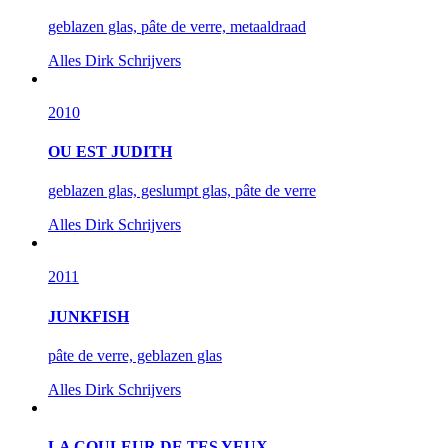
geblazen glas, pâte de verre, metaaldraad
Alles
Dirk Schrijvers
2010
OU EST JUDITH
geblazen glas, geslumpt glas, pâte de verre
Alles
Dirk Schrijvers
2011
JUNKFISH
pâte de verre, geblazen glas
Alles
Dirk Schrijvers
LA COULEUR DE TES YEUX